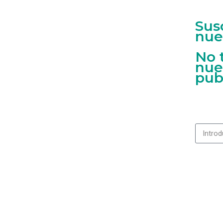
Sus
nue
No 
nue
pub