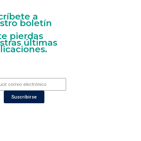
críbete a
stro boletín
te pierdas
stras últimas
licaciones.
Suscribirse