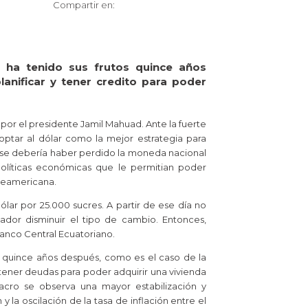
Compartir en:
n ha tenido sus frutos quince años
anificar y tener credito para poder
or el presidente Jamil Mahuad. Ante la fuerte
optar al dólar como la mejor estrategia para
a se debería haber perdido la moneda nacional
políticas económicas que le permitian poder
rteamericana.
lar por 25.000 sucres. A partir de ese día no
cuador disminuir el tipo de cambio. Entonces,
Banco Central Ecuatoriano.
r quince años después, como es el caso de la
tener deudas para poder adquirir una vivienda
macro se observa una mayor estabilización y
y la oscilación de la tasa de inflación entre el