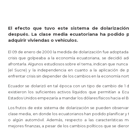
El efecto que tuvo este sistema de dolarizació
después. La clase media ecuatoriana ha podido pl
adquirir viviendas o vehiculos.
El 09 de enero de 2000 la medida de dolarización fue adoptada p
crisis que golpeaba a la economía ecuatoriana, se decidió ad
afrontarla. Algunos estudiosos sobre el tema, indican que nunc
(el Sucre) y la independencia en cuanto a la aplicación de 
enfrentar crisis sin depender de los cambios en la economía no
Ecuador se dolarizó en tal época con un tipo de cambio de 1 dó
existieron los suficientes activos líquidos que permitían a E
Estados Unidos empezaría a mandar los dólares físicos hacia el 
Los frutos de este sistema de dolarización se pueden observa
clase media, en donde los ecuatorianos han podido planificar y 
o algún automóvil. Además, respecto a las características 
mejores finanzas, a pesar de los cambios políticos que se dieron 