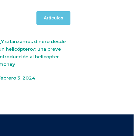
Artículos
¿Y si lanzamos dinero desde
un helicóptero?: una breve
introducción al helicopter
money
febrero 3, 2024