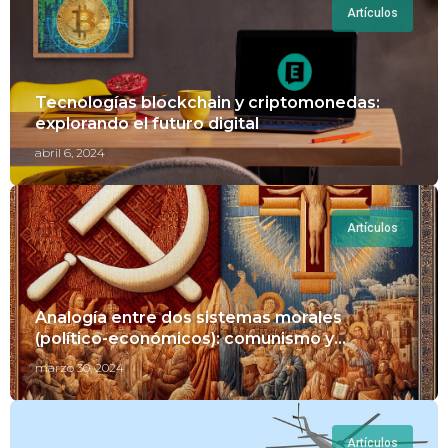
Artículos
Tecnologías blockchain y criptomonedas:
explorando el futuro digital
abril 6, 2024
Artículos
Analogía entre dos sistemas morales
(político-económicos): comunismo y
cristianismo
marzo 30, 2024
Artículos