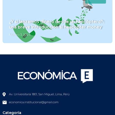
¿Y si lanzamos dinero desde un helicóptero?:
una breve introducción al helicopter money
febrero 3, 2024
Av. Universitaria 1801, San Miguel, Lima, Perú
economica.institucional@gmail.com
Categoría