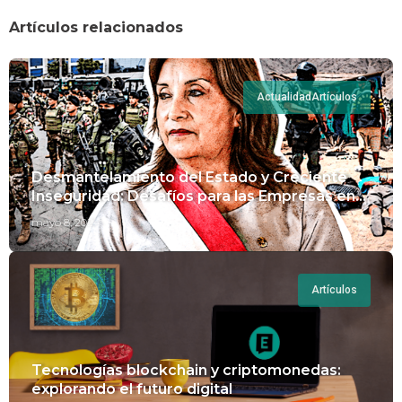
Artículos relacionados
Actualidad
Artículos
Desmantelamiento del Estado y Creciente
Inseguridad: Desafíos para las Empresas en
Perú.
mayo 8, 2024
Artículos
Tecnologías blockchain y criptomonedas:
explorando el futuro digital