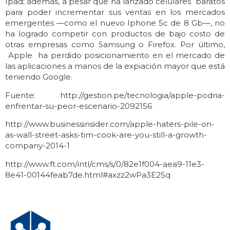
Ipad; además, a pesar que ha lanzado celulares baratos
para poder incrementar sus ventas en los mercados
emergentes —como el nuevo Iphone 5c de 8 Gb—, no
ha logrado competir con productos de bajo costo de
otras empresas como Samsung o Firefox. Por último,
Apple ha perdido posicionamiento en el mercado de
las aplicaciones a manos de la expiación mayor que está
teniendo Google.
Fuente: http://gestion.pe/tecnologia/apple-podria-
enfrentar-su-peor-escenario-2092156
http://www.businessinsider.com/apple-haters-pile-on-
as-wall-street-asks-tim-cook-are-you-still-a-growth-
company-2014-1
http://www.ft.com/intl/cms/s/0/82e1f004-aea9-11e3-
8e41-00144feab7de.html#axzz2wPa3E2Sq