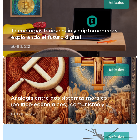
Artículos
Tecnologías blockchain y criptomonedas:
explorando el futuro digital
abril 6, 2024
Artículos
Analogía entre dos sistemas morales
(político-económicos): comunismo y
cristianismo
marzo 30, 2024
Artículos