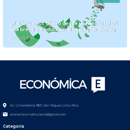
¿Y si lanzamos dinero desde un helicóptero?:
una breve introducción al helicopter money
febrero 3, 2024
Av. Universitaria 1801, San Miguel, Lima, Perú
economica.institucional@gmail.com
Categoría