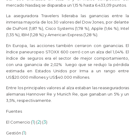
mercado Nasdaq se disparaba un 1,15 % hasta 6.433,09 puntos.
La aseguradora Travelers lideraba las ganancias entre la
inmensa mayoría de los 30 valores del Dow Jones, por delante
de DuPont (1,87 %), Cisco Systems (1,78 %), Apple (1,64 %), Intel
(1,35 %), IBM (1,28 %) y American Express (1,28 %).
En Europa, las acciones también cerraron con ganancias. El
índice paneuropeo STOXX 600 cerró con un alza del 1,04%. El
índice de seguros era el sector de mejor comportamiento,
con una ganancia de 2,02% luego que se redujo la pérdida
estimada en Estados Unidos por Irma a un rango entre
US$20.000 millones y US$40.000 millones.
Entre los principales valores al alza estaban las reaseguradoras
alemanas Hannover Re y Munich Re, que ganaban un 5% y un
3,5%, respectivamente.
Fuentes
1
2
3
El Comercio (
) (
) (
)
1
Gestión (
)