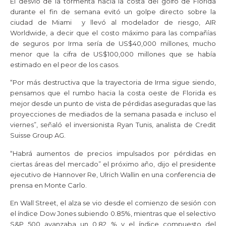
El desvío de la tormenta hacia la costa del golfo de Florida
durante el fin de semana evitó un golpe directo sobre la
ciudad de Miami y llevó al modelador de riesgo, AIR
Worldwide, a decir que el costo máximo para las compañías
de seguros por Irma sería de US$40,000 millones, mucho
menor que la cifra de US$100,000 millones que se había
estimado en el peor de los casos.
“Por más destructiva que la trayectoria de Irma sigue siendo,
pensamos que el rumbo hacia la costa oeste de Florida es
mejor desde un punto de vista de pérdidas aseguradas que las
proyecciones de mediados de la semana pasada e incluso el
viernes”, señaló el inversionista Ryan Tunis, analista de Credit
Suisse Group AG.
“Habrá aumentos de precios impulsados por pérdidas en
ciertas áreas del mercado” el próximo año, dijo el presidente
ejecutivo de Hannover Re, Ulrich Wallin en una conferencia de
prensa en Monte Carlo.
En Wall Street, el alza se vio desde el comienzo de sesión con
el índice Dow Jones subiendo 0.85%, mientras que el selectivo
S&P 500 avanzaba un 0,82 % y el índice compuesto del