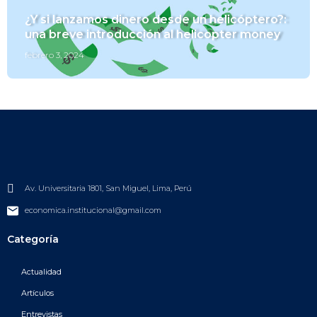
¿Y si lanzamos dinero desde un helicóptero?:
una breve introducción al helicopter money
febrero 3, 2024
Av. Universitaria 1801, San Miguel, Lima, Perú
economica.institucional@gmail.com
Categoría
Actualidad
Artículos
Entrevistas