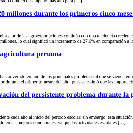
iderado como el desempeño más alto para […]
0 millones durante los primeros cinco mese
 sector de las agroexportaciones continúa con una tendencia creciente 
millones, lo cual significó un incremento de 27.6% en comparación a l
a agricultura peruana
e ha convertido en uno de los principales problemas al que se vienen enf
tor durante el primer trimestre del año, pues se estimó que las importac
avación del persistente problema durante la
idente cada año al inicio del periodo escolar; sin embargo, esta situaci
dado en las mejores condiciones, ya que las actividades escolares […]