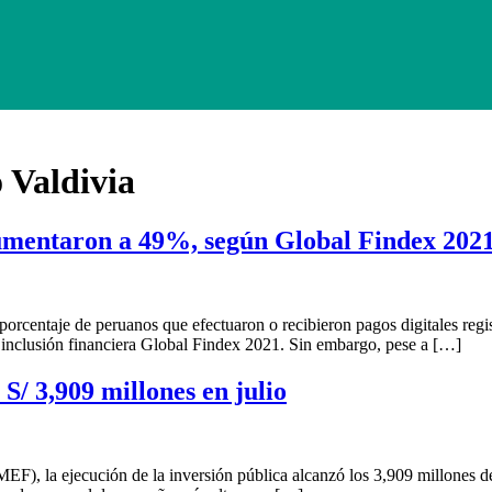
 Valdivia
aumentaron a 49%, según Global Findex 202
rcentaje de peruanos que efectuaron o recibieron pagos digitales reg
 inclusión financiera Global Findex 2021. Sin embargo, pese a […]
S/ 3,909 millones en julio
EF), la ejecución de la inversión pública alcanzó los 3,909 millones de