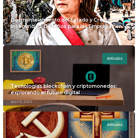
Desmantelamiento del Estado y Creciente
Inseguridad: Desafíos para las Empresas en
Perú.
mayo 8, 2024
Artículos
Tecnologías blockchain y criptomonedas:
explorando el futuro digital
abril 6, 2024
Artículos