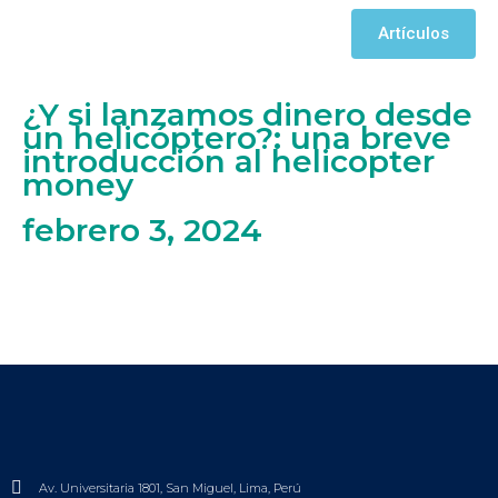
Artículos
¿Y si lanzamos dinero desde
un helicóptero?: una breve
introducción al helicopter
money
febrero 3, 2024
Av. Universitaria 1801, San Miguel, Lima, Perú