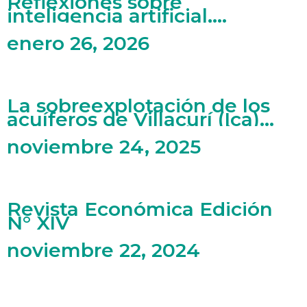
Reflexiones sobre
inteligencia artificial,
mercado laboral y artes
enero 26, 2026
La sobreexplotación de los
acuíferos de Villacurí (Ica)
bajo una perspectiva de
economía ecológica
noviembre 24, 2025
Revista Económica Edición
N° XIV
noviembre 22, 2024