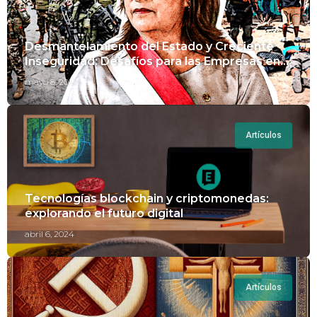
Desmantelamiento del Estado y Creciente
Inseguridad: Desafíos para las Empresas en
Perú.
mayo 8, 2024
Artículos
Tecnologías blockchain y criptomonedas:
explorando el futuro digital
abril 6, 2024
Artículos