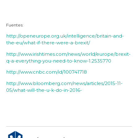
Fuentes:
http://openeurope.org.uk/intelligence/britain-and-
the-eu/what-if-there-were-a-brexit/
http://www.irishtimes.com/news/world/europe/brexit-
q-a-everything-you-need-to-know-1.2535770
http://www.cnbc.com/id/100741718
http://www.bloomberg.com/news/articles/2015-11-
05/what-will-the-u-k-do-in-2016-