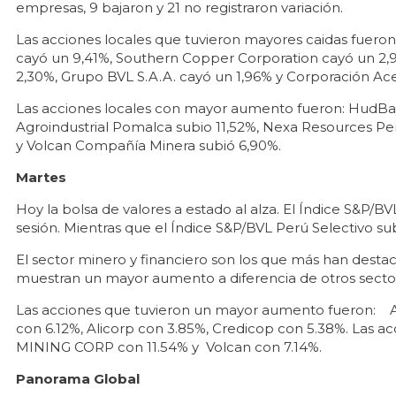
empresas, 9 bajaron y 21 no registraron variación.
Las acciones locales que tuvieron mayores caidas fuer
cayó un 9,41%, Southern Copper Corporation cayó un 2
2,30%, Grupo BVL S.A.A. cayó un 1,96% y Corporación Ac
Las acciones locales con mayor aumento fueron: HudBay
Agroindustrial Pomalca subio 11,52%, Nexa Resources Pe
y Volcan Compañía Minera subió 6,90%.
Martes
Hoy la bolsa de valores a estado al alza. El Índice S&P/BV
sesión. Mientras que el Índice S&P/BVL Perú Selectivo su
El sector minero y financiero son los que más han destac
muestran un mayor aumento a diferencia de otros secto
Las acciones que tuvieron un mayor aumento fueron: A
con 6.12%, Alicorp con 3.85%, Credicop con 5.38%. Las a
MINING CORP con 11.54% y Volcan con 7.14%.
Panorama Global