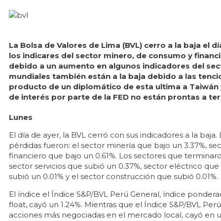
La Bolsa de Valores de Lima (BVL) cerro a la baja el d
los indicares del sector minero, de consumo y financi
debido a un aumento en algunos indicadores del sec
mundiales también están a la baja debido a las tenc
producto de un diplomático de esta ultima a Taiwán 
de interés por parte de la FED no están prontas a te
Lunes
El día de ayer, la BVL cerró con sus indicadores a la baj
pérdidas fueron: el sector minería que bajo un 3.37%, s
financiero que bajo un 0.61%. Los sectores que terminaro
sector servicios que subió un 0.37%, sector eléctrico que 
subió un 0.01% y el sector construcción que subió 0.01%.
El índice el Índice S&P/BVL Perú General, índice ponderad
float, cayó un 1.24%. Mientras que el Índice S&P/BVL Per
acciones más negociadas en el mercado local, cayó en un