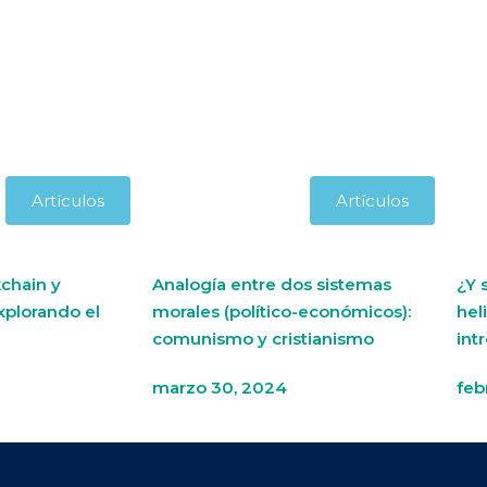
Artículos
Artículos
chain y
Analogía entre dos sistemas
¿Y 
xplorando el
morales (político-económicos):
hel
comunismo y cristianismo
int
marzo 30, 2024
feb