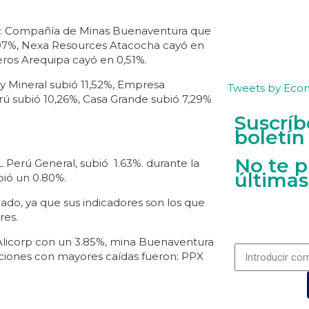
on: Compañía de Minas Buenaventura que
,97%, Nexa Resources Atacocha cayó en
eros Arequipa cayó en 0,51%.
 Mineral subió 11,52%, Empresa
Tweets by Eco
rú subió 10,26%, Casa Grande subió 7,29%
Suscríb
boletín
No te p
L Perú General, subió 1.63%. durante la
últimas
bió un 0.80%.
ado, ya que sus indicadores son los que
res.
licorp con un 3.85%, mina Buenaventura
cciones con mayores caídas fueron: PPX