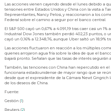
Las acciones vienen cayendo desde el lunes debido a que
tensiones entre Estados Unidos y China con la visita a T
Representantes, Nancy Pelosi, y reaccionaron a los come
Federal sobre el camino a seguir por el banco central.
El S&P 500 cayó un 0,67% a 4.091,19 tras caer casi un 1% a
Industrial Dow Jones también perdió 402,23 puntos, o un
cayó un 0,16% a 12.348,76, aunque Uber saltó un 18,9% tr
Las acciones fluctuaron en reacción a los múltiples come
quienes arrojaron agua fría sobre la idea de que el banco 
bajará pronto. Señalan que las tasas de interés seguirá
También, las tenciones con China han repercutido en el m
funcionaria estadounidense de mayor rango que se reúne 
desde que el expresidente de la Cámara Newt Gingrich la 
de los deseos de China.
Fuente:
Gestión (
1
)
Reuters (
2
)