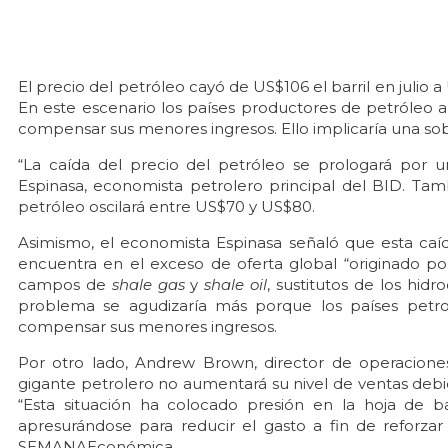
El precio del petróleo cayó de US$106 el barril en julio
En este escenario los países productores de petróleo 
compensar sus menores ingresos. Ello implicaría una sob
“La caída del precio del petróleo se prologará por 
Espinasa, economista petrolero principal del BID. Tam
petróleo oscilará entre US$70 y US$80.
Asimismo, el economista Espinasa señaló que esta caí
encuentra en el exceso de oferta global “originado 
campos de
shale gas
y
shale oil
, sustitutos de los hidr
problema se agudizaría más porque los países petr
compensar sus menores ingresos.
Por otro lado, Andrew Brown, director de operacione
gigante petrolero no aumentará su nivel de ventas debid
“Esta situación ha colocado presión en la hoja de b
apresurándose para reducir el gasto a fin de reforzar 
SEMANAEconómica.