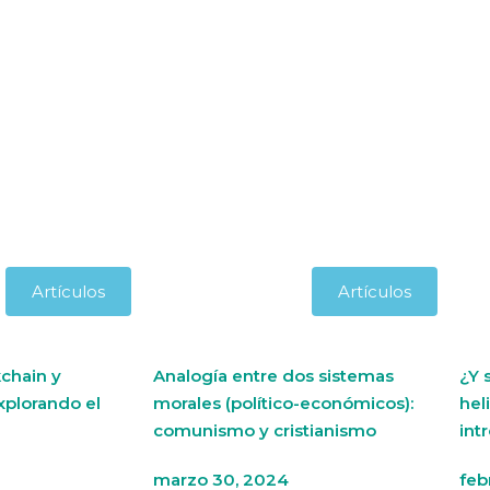
Artículos
Artículos
chain y
Analogía entre dos sistemas
¿Y 
xplorando el
morales (político-económicos):
hel
comunismo y cristianismo
int
marzo 30, 2024
feb