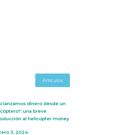
Artículos
si lanzamos dinero desde un
icóptero?: una breve
roducción al helicopter money
rero 3, 2024