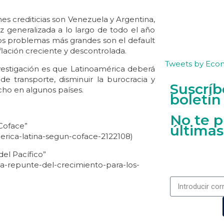
nes crediticias son Venezuela y Argentina,
ez generalizada a lo largo de todo el año
 los problemas más grandes son el default
nflación creciente y descontrolada.
Tweets by Eco
vestigación es que Latinoamérica deberá
a de transporte, disminuir la burocracia y
Suscríb
cho en algunos países.
boletín
No te p
Coface”
últimas
rica-latina-segun-coface-2122108)
del Pacífico”
ca-repunte-del-crecimiento-para-los-