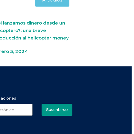
si lanzamos dinero desde un
icóptero?: una breve
roducción al helicopter money
rero 3, 2024
icaciones
Suscribirse