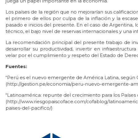
juega un papel importante en la economía.
Los países de la región que no mejorarían sus calificacio
el primero de ellos por culpa de la inflación y la escas
pasado e inicios del presente. En el caso de Argentina,
técnico, el bajo nivel de reservas internacionales y una i
La recomendación principal del presente trabajo de in
desarrollar su productividad, invertir en infraestructur
velar por el cumplimiento y respeto del Estado de Dere
Fuentes:
“Perú es el nuevo emergente de América Latina, según 
(http://gestion.pe/economia/peru-nuevo-emergente-ame
“Latinoamérica: repunte del crecimiento para los Países 
(http://www.riesgopaiscoface.com/cofablog/latinoameri
paises-del-pacifico/)