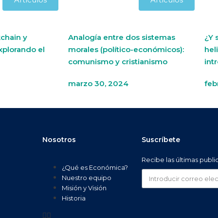
chain y
Analogía entre dos sistemas
¿Y 
xplorando el
morales (político-económicos):
hel
comunismo y cristianismo
int
marzo 30, 2024
feb
Nosotros
Suscríbete
Recibe las últimas publ
¿Qué es Económica?
Nuestro equipo
Misión y Visión
Historia