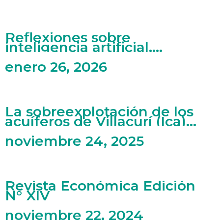
Reflexiones sobre
inteligencia artificial,
mercado laboral y artes
enero 26, 2026
La sobreexplotación de los
acuíferos de Villacurí (Ica)
bajo una perspectiva de
economía ecológica
noviembre 24, 2025
Revista Económica Edición
N° XIV
noviembre 22, 2024