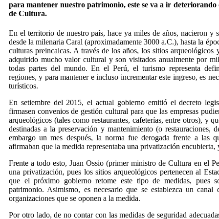
para mantener nuestro patrimonio, este se va a ir deteriorando
de Cultura.
En el territorio de nuestro país, hace ya miles de años, nacieron y s
desde la milenaria Caral (aproximadamente 3000 a.C.), hasta la época
culturas preincaicas. A través de los años, los sitios arqueológicos 
adquirido mucho valor cultural y son visitados anualmente por mil
todas partes del mundo. En el Perú, el turismo representa defi
regiones, y para mantener e incluso incrementar este ingreso, es ne
turísticos.
En setiembre del 2015, el actual gobierno emitió el decreto legis
firmasen convenios de gestión cultural para que las empresas pudier
arqueológicos (tales como restaurantes, cafeterías, entre otros), y q
destinadas a la preservación y mantenimiento (o restauraciones, de
embargo un mes después, la norma fue derogada frente a las que
afirmaban que la medida representaba una privatización encubierta, y
Frente a todo esto, Juan Ossio (primer ministro de Cultura en el Pe
una privatización, pues los sitios arqueológicos pertenecen al Est
que el próximo gobierno retome este tipo de medidas, pues so
patrimonio. Asimismo, es necesario que se establezca un canal d
organizaciones que se oponen a la medida.
Por otro lado, de no contar con las medidas de seguridad adecuadas,