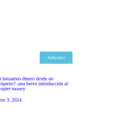
Artículos
i lanzamos dinero desde un
cóptero?: una breve introducción al
copter money
ero 3, 2024