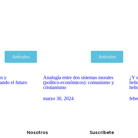
Artículos
Artículos
in y
Analogía entre dos sistemas morales
¿Y s
ando el futuro
(político-económicos): comunismo y
heli
cristianismo
heli
marzo 30, 2024
febr
Nosotros
Suscríbete