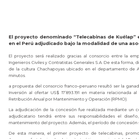
El proyecto denominado “Telecabinas de Kuélap” e
en el Perú adjudicado bajo la modalidad de una asoc
El proyecto será realizado gracias al consorcio entre la em
Ingenieros Civiles y Contratistas Generales S.A. De esta forma, 
de la cultura Chachapoyas ubicado en el departamento de 
minutos.
a propuesta del consorcio franco–peruano resultó ser la ganad
Inversión al ofertar US$ 17’893.191 en materia relacionada al
Retribución Anual por Mantenimiento y Operación (RPMO).
La adjudicación de la concesión fue realizada mediante un co
adjudicatario tendrá entre sus responsabilidades el diseño
mantenimiento del proyecto. Además, el período de concesión s
De esta manera, el primer proyecto de telecabinas, promo