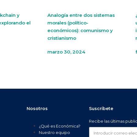
kchain y
Analogía entre dos sistemas
explorando el
morales (político-
económicos): comunismo y
cristianismo
marzo 30, 2024
Nosotros
Suscríbete
Recibe las últimas publ
¿Qué es Económica?
Nuestro equipo