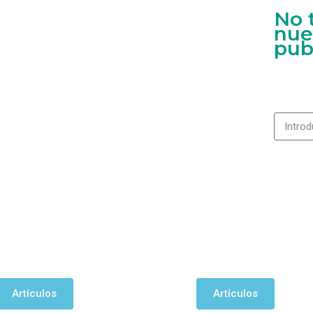
No 
nue
pub
Artículos
Artículos