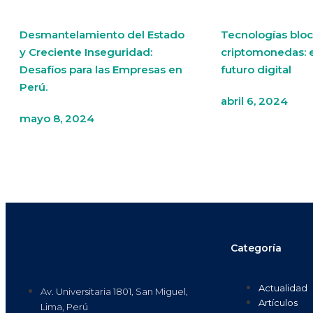
Desmantelamiento del Estado
Tecnologías bloc
y Creciente Inseguridad:
criptomonedas: 
Desafíos para las Empresas en
futuro digital
Perú.
abril 6, 2024
mayo 8, 2024
Categoría
Actualidad
Av. Universitaria 1801, San Miguel,
Artículos
Lima, Perú