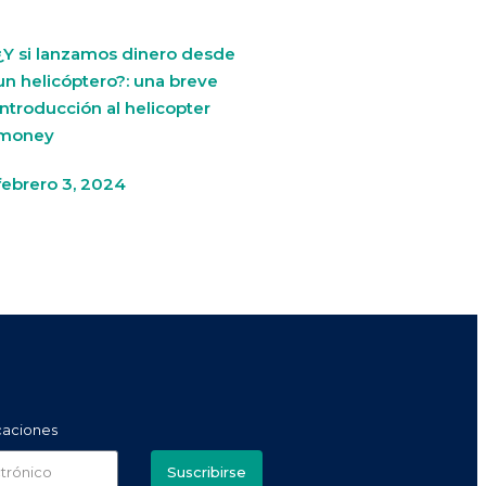
¿Y si lanzamos dinero desde
un helicóptero?: una breve
introducción al helicopter
money
febrero 3, 2024
icaciones
Suscribirse