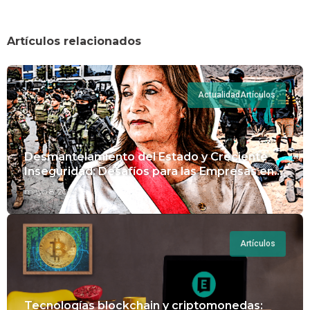
Artículos relacionados
Actualidad
Artículos
Desmantelamiento del Estado y Creciente
Inseguridad: Desafíos para las Empresas en
Perú.
mayo 8, 2024
Artículos
Tecnologías blockchain y criptomonedas: