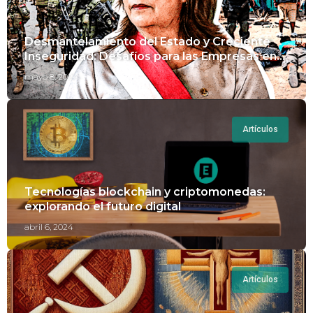
Desmantelamiento del Estado y Creciente
Inseguridad: Desafíos para las Empresas en
Perú.
mayo 8, 2024
Artículos
Tecnologías blockchain y criptomonedas:
explorando el futuro digital
abril 6, 2024
Artículos