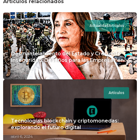
Artículos relacionados
Actualidad
Artículos
Desmantelamiento del Estado y Creciente
Inseguridad: Desafíos para las Empresas en
Perú.
mayo 8, 2024
Artículos
Tecnologías blockchain y criptomonedas:
explorando el futuro digital
abril 6, 2024