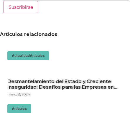
Suscribirse
Artículos relacionados
Actualidad
Artículos
Desmantelamiento del Estado y Creciente
Inseguridad: Desafíos para las Empresas en
Perú.
mayo 8, 2024
Artículos