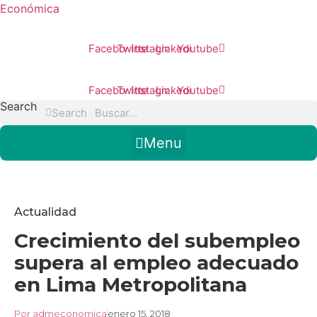
Económica
Facebook
Twitter
Instagram
Linkedin
Youtube
Facebook
Twitter
Instagram
Linkedin
Youtube
Search
Search
Menu
Actualidad
Crecimiento del subempleo
supera al empleo adecuado
en Lima Metropolitana
Por
admeconomica
enero 15, 2018