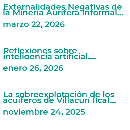
Externalidades Negativas de
la Minería Aurífera Informal
en Madre de Dios
marzo 22, 2026
Reflexiones sobre
inteligencia artificial,
mercado laboral y artes
enero 26, 2026
La sobreexplotación de los
acuíferos de Villacurí (Ica)
bajo una perspectiva de
economía ecológica
noviembre 24, 2025