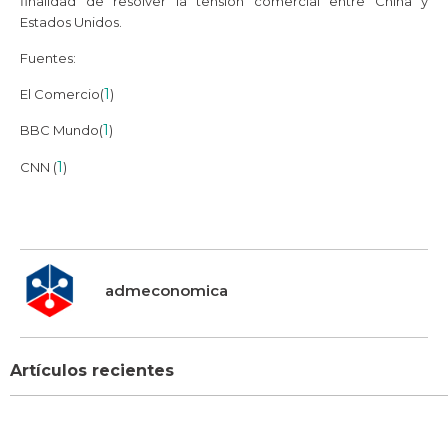
finalidad de resolver la tensión comercial entre China y
Estados Unidos.
Fuentes:
1
El Comercio(
)
1
BBC Mundo(
)
1
CNN (
)
admeconomica
Artículos recientes