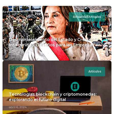
Actualidad
Artículos
Desmantelamiento del Estado y Creciente
Inseguridad: Desafíos para las Empresas en
Perú.
mayo 8, 2024
Artículos
Tecnologías blockchain y criptomonedas:
explorando el futuro digital
abril 6, 2024