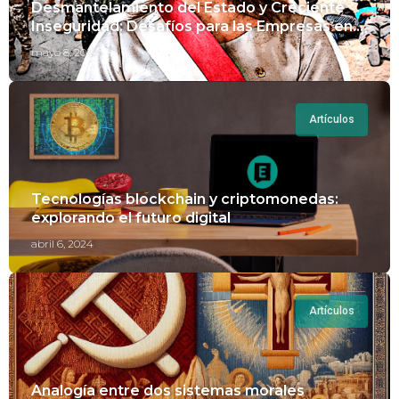
Desmantelamiento del Estado y Creciente
Inseguridad: Desafíos para las Empresas en
Perú.
mayo 8, 2024
Artículos
Tecnologías blockchain y criptomonedas:
explorando el futuro digital
abril 6, 2024
Artículos
Analogía entre dos sistemas morales