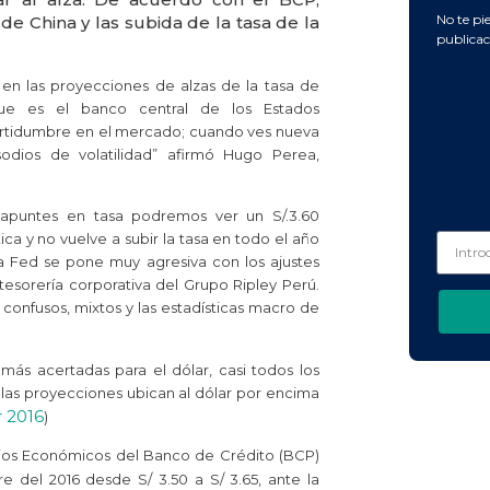
No te pi
de China y las subida de la tasa de la
publicac
n las proyecciones de alzas de la tasa de
ue es el banco central de los Estados
certidumbre en el mercado; cuando ves nueva
sodios de volatilidad” afirmó Hugo Perea,
untes en tasa podremos ver un S/.3.60
ica y no vuelve a subir la tasa en todo el año
la Fed se pone muy agresiva con los ajustes
esorería corporativa del Grupo Ripley Perú.
onfusos, mixtos y las estadísticas macro de
ás acertadas para el dólar, casi todos los
las proyecciones ubican al dólar por encima
r 2016
)
ios Económicos del Banco de Crédito (BCP)
re del 2016 desde S/ 3.50 a S/ 3.65, ante la