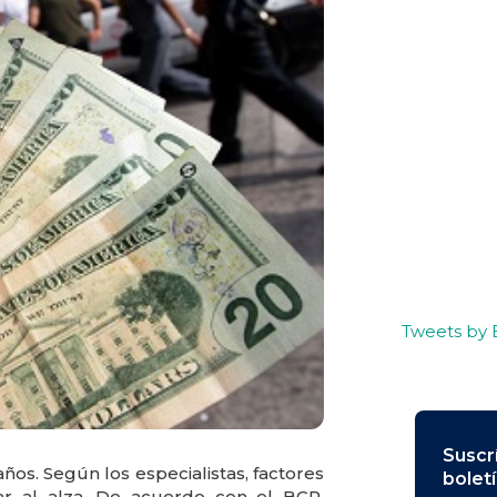
Tweets by
Suscr
ños. Según los especialistas, factores
bolet
ar al alza. De acuerdo con el BCP,