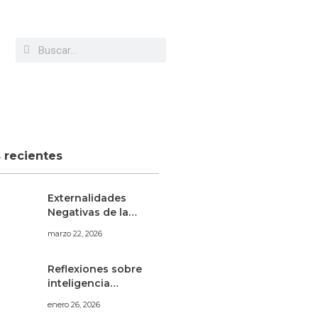
s recientes
Externalidades
Negativas de la
Minería Aurífera
marzo 22, 2026
Informal en Madre
de Dios
Reflexiones sobre
inteligencia
artificial, mercado
enero 26, 2026
laboral y artes