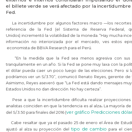
el billete verde se verá afectado por la incertidumbre 
Fed.
La incertidumbre por algunos factores macro —los recortes e
referencia de la Fed (el Sistema de Reserva Federal, q
Unidos) incrementó la volatilidad de la moneda. “Hay mucha in
información no interiorizada por el mercado, ves estos epi
economista de BBVA Research para el Perú.
“En la medida que la Fed sea menos agresiva con sus ap
tranquilamente en un año. Si la Fed se pone muy laxa con la polít
el dólar pueda caer un poco luego de las elecciones. Pero si 
podríamos ver un S/.3.70”, comunicó Renato Reyes, gerente de t
Asimismo, Reyes aseveró que “La Fed está dando mensajes muy c
Estados Unidos no dan dirección. No hay certeza”.
Pese a que la incertidumbre dificulta realizar proyecciones m
analistas coinciden en que la tendencia es al alza
.
La mayoría de 
ver gráfico
Predicciones dóla
del S/.3.50 para finales del 2016 (
Cabe resaltar que ya el pasado 25 de enero el Área de Estud
tipo de cambio
ajustó al alza su proyección del
para el cier