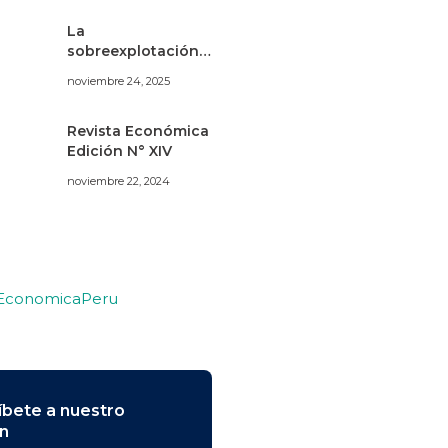
La
sobreexplotación
de los acuíferos de
noviembre 24, 2025
Villacurí (Ica) bajo
una perspectiva de
economía
Revista Económica
ecológica
Edición N° XIV
noviembre 22, 2024
 EconomicaPeru
íbete a nuestro
ín