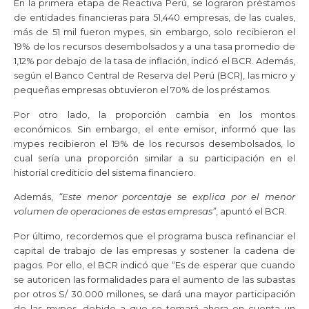
En la primera etapa de Reactiva Perú, se lograron préstamos
de entidades financieras para 51,440 empresas, de las cuales,
más de 51 mil fueron mypes, sin embargo, solo recibieron el
19% de los recursos desembolsados y a una tasa promedio de
1,12% por debajo de la tasa de inflación, indicó el BCR. Además,
según el Banco Central de Reserva del Perú (BCR), las micro y
pequeñas empresas obtuvieron el 70% de los préstamos.
Por otro lado, la proporción cambia en los montos
económicos. Sin embargo, el ente emisor, informó que las
mypes recibieron el 19% de los recursos desembolsados, lo
cual sería una proporción similar a su participación en el
historial crediticio del sistema financiero.
Además,
“Este menor porcentaje se explica por el menor
volumen de operaciones de estas empresas”
, apuntó el BCR.
Por último, recordemos que el programa busca refinanciar el
capital de trabajo de las empresas y sostener la cadena de
pagos. Por ello, el BCR indicó que “Es de esperar que cuando
se autoricen las formalidades para el aumento de las subastas
por otros S/ 30.000 millones, se dará una mayor participación
de las mypes, debido a que se tomará ahora en cuenta un