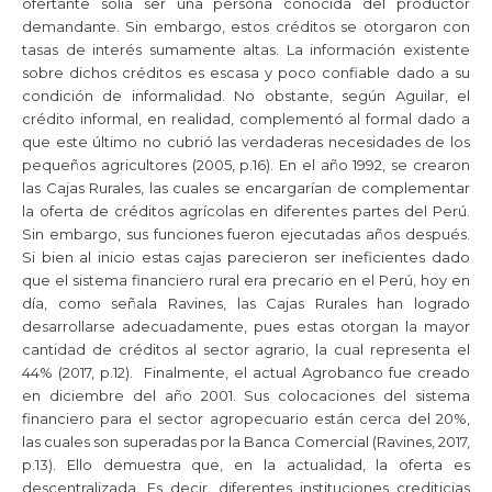
ofertante solía ser una persona conocida del productor
demandante. Sin embargo, estos créditos se otorgaron con
tasas de interés sumamente altas. La información existente
sobre dichos créditos es escasa y poco confiable dado a su
condición de informalidad. No obstante, según Aguilar, el
crédito informal, en realidad, complementó al formal dado a
que este último no cubrió las verdaderas necesidades de los
pequeños agricultores (2005, p.16). En el año 1992, se crearon
las Cajas Rurales, las cuales se encargarían de complementar
la oferta de créditos agrícolas en diferentes partes del Perú.
Sin embargo, sus funciones fueron ejecutadas años después.
Si bien al inicio estas cajas parecieron ser ineficientes dado
que el sistema financiero rural era precario en el Perú, hoy en
día, como señala Ravines, las Cajas Rurales han logrado
desarrollarse adecuadamente, pues estas otorgan la mayor
cantidad de créditos al sector agrario, la cual representa el
44% (2017, p.12). Finalmente, el actual Agrobanco fue creado
en diciembre del año 2001. Sus colocaciones del sistema
financiero para el sector agropecuario están cerca del 20%,
las cuales son superadas por la Banca Comercial (Ravines, 2017,
p.13). Ello demuestra que, en la actualidad, la oferta es
descentralizada. Es decir, diferentes instituciones crediticias