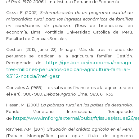
el Perú: 1970-2006.
Lima: Instituto Peruano de Economía
Cieza, F. (2005).
Sistematización de un programa estatal de
microcrédito rural para los ingresos económicos de familias
en condiciones de pobreza
. (Tesis de Licenciatura en
economía. Lima: Pontificia Universidad Católica del Perú,
Facultad de Ciencias Sociales).
Gestión. (2015, junio 22). Minagri: Más de tres millones de
peruanos se dedican a la agricultura familiar. Gestión.
https://gestion.pe/economia/minagri-
Recuperado de
tres-millones-peruanos-dedican-agricultura-familiar-
93112-noticia/?ref=gesr
Gonzales A. (1989). Los subsidios financieros a la agricultura en
el Perú, 1980-1989.
Debate Agrario.
Lima, 1989, 6, 11-35
Hasan, M. (2001
). La pobreza rural en los países de desarrollo
.
Fondo Monetario Internacional. Recuperado
https://www.imf.org/external/pubs/ft/issues/issues26/es
de
Ravines, A.M. (2017).
Situación del crédito agrícola en el Perú.
(Trabajo Monográfico para optar título de ingeniero