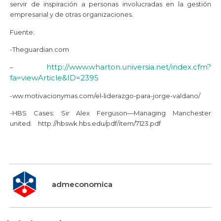
servir de inspiración a personas involucradas en la gestión
empresarial y de otras organizaciones.
Fuente:
-Theguardian.com
http://www.wharton.universia.net/index.cfm?
–
fa=viewArticle&ID=2395
-ww.motivacionymas.com/el-liderazgo-para-jorge-valdano/
-HBS Cases: Sir Alex Ferguson—Managing Manchester
united. http://hbswk.hbs.edu/pdf/item/7123.pdf
admeconomica