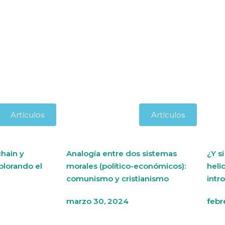
Artículos
Artículos
hain y
Analogía entre dos sistemas
¿Y s
plorando el
morales (político-económicos):
heli
comunismo y cristianismo
intr
marzo 30, 2024
febr