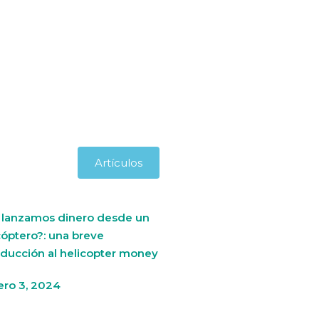
Artículos
i lanzamos dinero desde un
cóptero?: una breve
oducción al helicopter money
ero 3, 2024