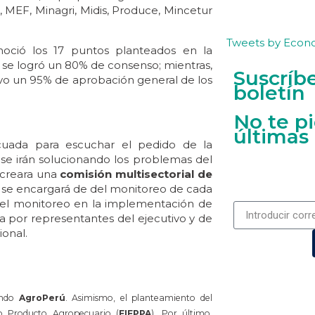
, MEF, Minagri, Midis, Produce, Mincetur
Tweets by Econ
oció los 17 puntos planteados en la
l se logró un 80% de consenso; mientras,
Suscríb
tuvo un 95% de aprobación general de los
boletín
No te p
últimas
uada para escuchar el pedido de la
se irán solucionando los problemas del
 creara una
comisión multisectorial de
 se encargará de del monitoreo de cada
 el monitoreo en la implementación de
 por representantes del ejecutivo y de
ional.
fondo
AgroPerú
. Asimismo, el planteamiento del
o Producto Agropecuario (
FIFPPA
). Por último,