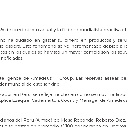
 de crecimiento anual y la fiebre mundialista reactiva el s
 no ha dudado en gastar su dinero en productos y serv
 de espera. Este fenómeno se ve incrementado debido a la
os en los cuales se ha visto un mayor cambio son los souve
eneficiadas.
ntelligence de Amadeus IT Group, Las reservas aéreas de
íder mundial de este ranking.
y aquí, en Perú, se refleja mucho en cómo se moviliza la s
xplica Ezequiel Cademartori, Country Manager de Amadeus p
ianos del Perú (Aimpe) de Mesa Redonda, Roberto Díaz, so
e se gastan en promedio s/. 100 por persona en llaveros, v