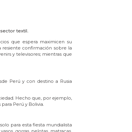
ector textil.
icios que espera maximicen su
 resiente confirmación sobre la
nirs y televisores; mientras que
sde Perú y con destino a Rusia
ociedad. Hecho que, por ejemplo,
ara Perú y Bolivia.
lo para esta fiesta mundialista
asos, gorras, pelotas, matracas,