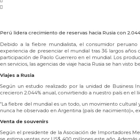
Perú lidera crecimiento de reservas hacia Rusia con 2.044%
Debido a la fiebre mundialista, el consumidor peruano
experiencia de presenciar el mundial tras 36 largos años
participación de Paolo Guerrero en el mundial. Los product
en servicios, las agencias de viaje hacia Rusia se han visto b
Viajes a Rusia
Según un estudio realizado por la unidad de Business I
crecieron 2.044% anual, convirtiendo a nuestro país en el l
“La fiebre del mundial es un todo, un movimiento cultural 
nunca he observado en Argentina (país de nacimiento)», e
Venta de souvenirs
Según el presidente de la Asociación de Importadores Med
se estima ventas por US$ 400 millones este año. Además qu