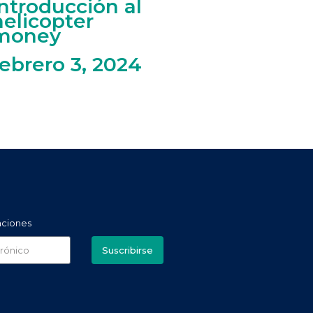
introducción al
helicopter
money
febrero 3, 2024
aciones
Suscribirse