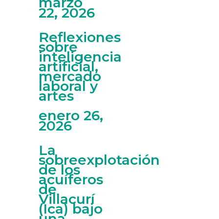
marzo
22, 2026
Reflexiones
sobre
inteligencia
artificial,
mercado
laboral y
artes
enero 26,
2026
La
sobreexplotación
de los
acuíferos
de
Villacurí
(Ica) bajo
una