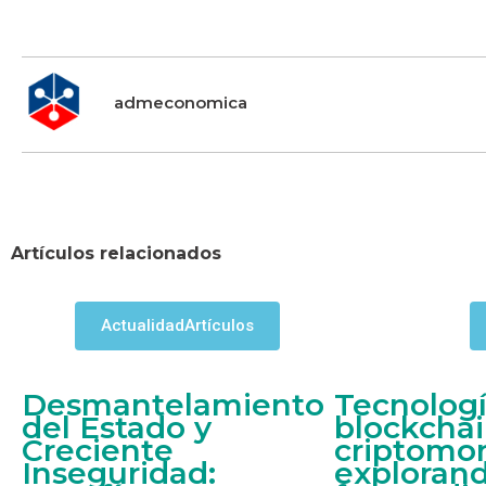
admeconomica
Artículos relacionados
Actualidad
Artículos
Desmantelamiento
Tecnolog
del Estado y
blockchai
Creciente
criptomo
Inseguridad:
explorand