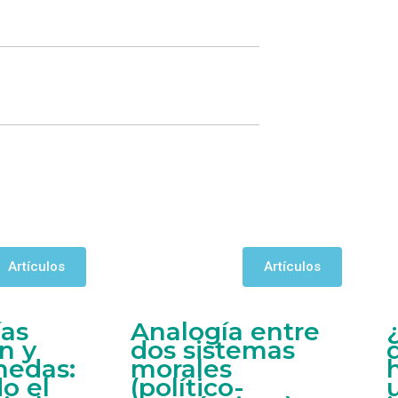
Artículos
Artículos
ías
Analogía entre
n y
dos sistemas
nedas:
morales
o el
(político-