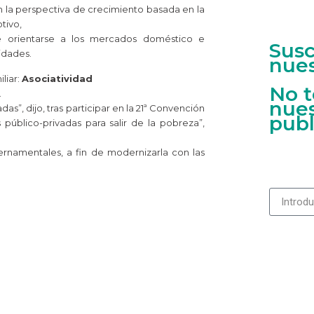
con la perspectiva de crecimiento basada en la
tivo,
ebe orientarse a los mercados doméstico e
Susc
idades.
nues
liar:
Asociatividad
No t
.
nues
s”, dijo, tras participar en la 21ª Convención
publ
 público-privadas para salir de la pobreza”,
rnamentales, a fin de modernizarla con las