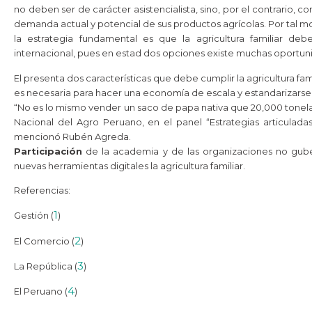
no deben ser de carácter asistencialista, sino, por el contrario, 
demanda actual y potencial de sus productos agrícolas. Por tal mo
la estrategia fundamental es que la agricultura familiar d
internacional, pues en estad dos opciones existe muchas oportun
El presenta dos características que debe cumplir la agricultura fami
es necesaria para hacer una economía de escala y estandarizarse
“No es lo mismo vender un saco de papa nativa que 20,000 tonelada
Nacional del Agro Peruano, en el panel “Estrategias articuladas
mencionó Rubén Agreda.
Participación
de la academia y de las organizaciones no gube
nuevas herramientas digitales la agricultura familiar.
Referencias:
1
Gestión (
)
2
El Comercio (
)
3
La República (
)
4
El Peruano (
)