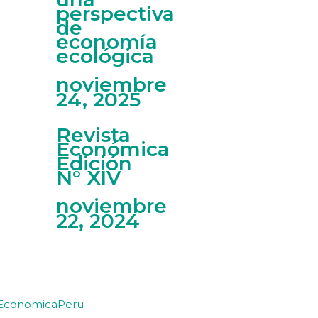
perspectiva
de
economía
ecológica
noviembre
24, 2025
Revista
Económica
Edición
N° XIV
noviembre
22, 2024
 EconomicaPeru