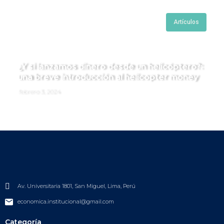
Artículos
¿Y si lanzamos dinero desde un helicóptero?:
una breve introducción al helicopter money
febrero 3, 2024
Av. Universitaria 1801, San Miguel, Lima, Perú
economica.institucional@gmail.com
Categoría