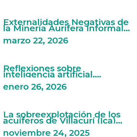
Externalidades Negativas de
la Minería Aurífera Informal
en Madre de Dios
marzo 22, 2026
Reflexiones sobre
inteligencia artificial,
mercado laboral y artes
enero 26, 2026
La sobreexplotación de los
acuíferos de Villacurí (Ica)
bajo una perspectiva de
economía ecológica
noviembre 24, 2025