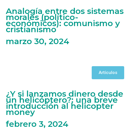
Analogía entre dos sistemas
morales (político-
económicos): comunismo y
cristianismo
marzo 30, 2024
Artículos
¿Y si lanzamos dinero desde
un helicóptero?: una breve
introducción al helicopter
money
febrero 3, 2024