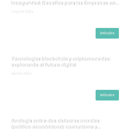
Inseguridad: Desafíos para las Empresas en
Perú.
mayo 8, 2024
Artículos
Tecnologías blockchain y criptomonedas:
explorando el futuro digital
abril 6, 2024
Artículos
Analogía entre dos sistemas morales
(político-económicos): comunismo y