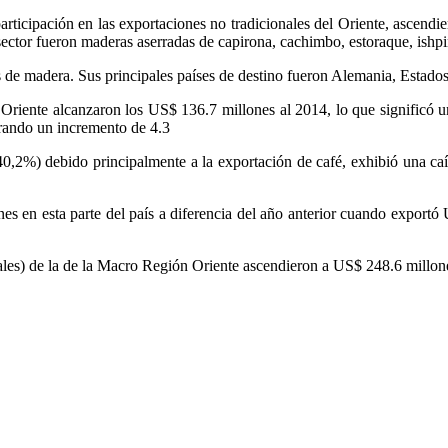
participación en las exportaciones no tradicionales del Oriente, asce
ector fueron maderas aserradas de capirona, cachimbo, estoraque, ishpin
es de madera. Sus principales países de destino fueron Alemania, Estad
Oriente alcanzaron los US$ 136.7 millones al 2014, lo que significó un
trando un incremento de 4.3
 (40,2%) debido principalmente a la exportación de café, exhibió una c
s en esta parte del país a diferencia del año anterior cuando exportó U
onales) de la de la Macro Región Oriente ascendieron a US$ 248.6 millo