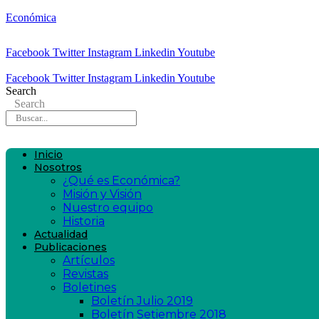
Económica
Facebook
Twitter
Instagram
Linkedin
Youtube
Facebook
Twitter
Instagram
Linkedin
Youtube
Search
Search
Inicio
Nosotros
¿Qué es Económica?
Misión y Visión
Nuestro equipo
Historia
Actualidad
Publicaciones
Artículos
Revistas
Boletines
Boletín Julio 2019
Boletín Setiembre 2018