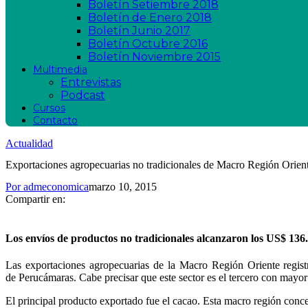
Boletín Setiembre 2018
Boletín de Enero 2018
Boletín Junio 2017
Boletín Octubre 2016
Boletín Noviembre 2015
Multimedia
Entrevistas
Podcast
Cursos
Contacto
Actualidad
Exportaciones agropecuarias no tradicionales de Macro Región Orien
Por
admeconomica
marzo 10, 2015
Compartir en:
Los envíos de productos no tradicionales alcanzaron los US$ 136.7
Las exportaciones agropecuarias de la Macro Región Oriente regis
de Perucámaras. Cabe precisar que este sector es el tercero con mayor 
El principal producto exportado fue el cacao. Esta macro región conce