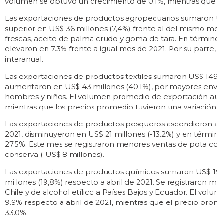
volumen se obtuvo un crecimiento de 0.1%, mientras que
Las exportaciones de productos agropecuarios sumaron US
superior en US$ 36 millones (7,4%) frente al del mismo m
frescas, aceite de palma crudo y goma de tara. En térmi
elevaron en 7.3% frente a igual mes de 2021. Por su parte,
interanual.
Las exportaciones de productos textiles sumaron US$ 149 
aumentaron en US$ 43 millones (40.1%), por mayores enví
hombres y niños. El volumen promedio de exportación au
mientras que los precios promedio tuvieron una variación 
Las exportaciones de productos pesqueros ascendieron a 
2021, disminuyeron en US$ 21 millones (-13.2%) y en té
27.5%. Este mes se registraron menores ventas de pota co
conserva (-US$ 8 millones).
Las exportaciones de productos químicos sumaron US$ 1
millones (19,8%) respecto a abril de 2021. Se registraron ma
Chile y de alcohol etílico a Países Bajos y Ecuador. El 
9.9% respecto a abril de 2021, mientras que el precio pro
33.0%.