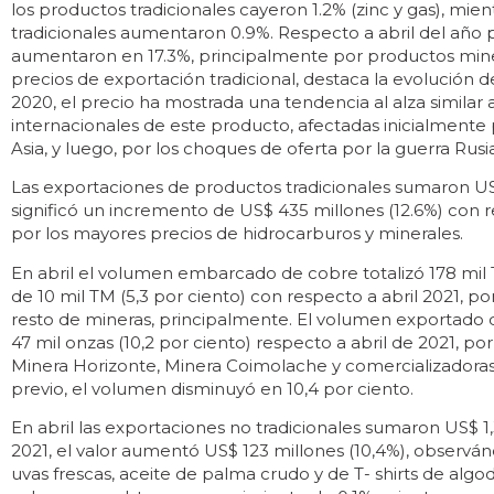
los productos tradicionales cayeron 1.2% (zinc y gas), mie
tradicionales aumentaron 0.9%. Respecto a abril del año p
aumentaron en 17.3%, principalmente por productos minero
precios de exportación tradicional, destaca la evolución d
2020, el precio ha mostrada una tendencia al alza similar a
internacionales de este producto, afectadas inicialmente p
Asia, y luego, por los choques de oferta por la guerra Rusi
Las exportaciones de productos tradicionales sumaron US$
significó un incremento de US$ 435 millones (12.6%) con re
por los mayores precios de hidrocarburos y minerales.
En abril el volumen embarcado de cobre totalizó 178 mil
de 10 mil TM (5,3 por ciento) con respecto a abril 2021, p
resto de mineras, principalmente. El volumen exportado de
47 mil onzas (10,2 por ciento) respecto a abril de 2021, p
Minera Horizonte, Minera Coimolache y comercializadoras
previo, el volumen disminuyó en 10,4 por ciento.
En abril las exportaciones no tradicionales sumaron US$ 1
2021, el valor aumentó US$ 123 millones (10,4%), observánd
uvas frescas, aceite de palma crudo y de T- shirts de algod