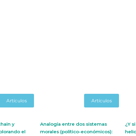
Artículos
Artículos
hain y
Analogía entre dos sistemas
¿Y s
plorando el
morales (político-económicos):
heli