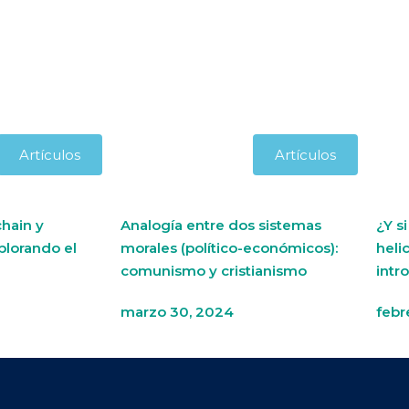
Artículos
Artículos
hain y
Analogía entre dos sistemas
¿Y s
plorando el
morales (político-económicos):
heli
comunismo y cristianismo
intr
marzo 30, 2024
febr