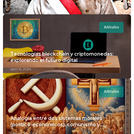
Perú.
mayo 8, 2024
Artículos
Tecnologías blockchain y criptomonedas:
explorando el futuro digital
abril 6, 2024
Artículos
Analogía entre dos sistemas morales
(político-económicos): comunismo y
cristianismo
marzo 30, 2024