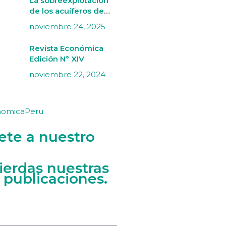
La sobreexplotación
de los acuíferos de
Villacurí (Ica) bajo una
noviembre 24, 2025
perspectiva de
economía ecológica
Revista Económica
Edición N° XIV
noviembre 22, 2024
nomicaPeru
ete a nuestro
ierdas nuestras
 publicaciones.