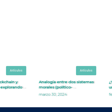
Artículos
Artículos
ckchain y
Analogía entre dos sistemas
¿
 explorando
morales (político-
u
económicos): comunismo y
i
marzo 30, 2024
f
cristianismo
m