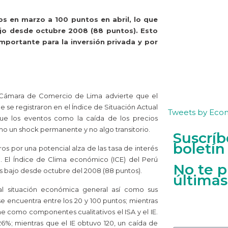
os en marzo a 100 puntos en abril, lo que
ajo desde octubre 2008 (88 puntos). Esto
mportante para la inversión privada y por
la Cámara de Comercio de Lima advierte que el
se registraron en el Índice de Situación Actual
Tweets by Eco
que los eventos como la caída de los precios
o un shock permanente y no algo transitorio.
Suscríb
boletín
os por una potencial alza de las tasa de interés
. El Índice de Clima económico (ICE) del Perú
No te p
ás bajo desde octubre del 2008 (88 puntos).
últimas
ual situación económica general así como sus
e encuentra entre los 20 y 100 puntos; mientras
ne como componentes cualitativos el ISA y el IE.
26%; mientras que el IE obtuvo 120, un caída de