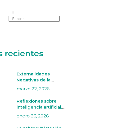
s recientes
Externalidades
Negativas de la
Minería Aurífera
marzo 22, 2026
Informal en Madre de
Dios
Reflexiones sobre
inteligencia artificial,
mercado laboral y
enero 26, 2026
artes