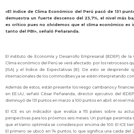
«El índice de Clima Económico del Perú pasó de 131 punt
demuestra un fuerte descenso del 23,7%, el nivel más b
es crítico pues no olvidemos que el clima económico es i
tanto del PBI», señaló Peñaranda.
El instituto de Economía y Desarrollo Empresarial (IEDEP) de 
Clima económico del Perú se verá afectado por los retrocesos que 
(ISA) y el Índice de Expectativas (IE). De esto se desprende 
internacionales de los commodities ya se estén interpretando com
Además de estos, están presente los riesgo cambiarios y financier
en EE.UU, señaló César Peñaranda, director ejecutivo del IEDEP
disminuyó de 131 puntos en marzo a 100 puntos en abril; el nivel m
El ICE es un indicador que evalúa a 115 países sobre su act
perspectivas para los próximos seis meses. Un puntaje pesimista s
que el tramo optimista se considera por encima de 100. El ICE tie
El primero se ubicó en 74 puntos, lo que significa una caída del 