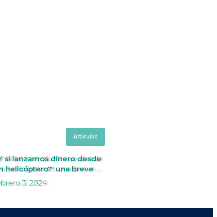
Artículos
Y si lanzamos dinero desde
n helicóptero?: una breve
ntroducción al helicopter
ebrero 3, 2024
oney