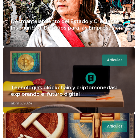
Desmantelamiento del Estado y Creciente
Inseguridad: Desafíos para las Empresas en
Perú.
mayo 8, 2024
Artículos
Tecnologías blockchain y criptomonedas:
explorando el futuro digital
abril 6, 2024
Artículos