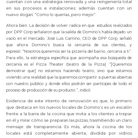
cuentan con una estrategia renovada y una reingeniería total
en sus procesos e instalaciones; además cuentan con un
nuevo slogan: “Como lo querías, pero mejor”.
Ahora bien. La decisión de volver radica en que e
studios realizados
por
DPP
Corp señalaron que la salida de Domino’s había dejado un
vacío en el mercado.
José Luis Camino,
CEO
de
DPP
Corp, señaló
que ahora Domino’s busca la cercanía de sus clientes, y
expresó:
“Nosotros queremos ser la pizzería del barrio, cercana a ti”.
Para ello, l
a estrategia específica que acompaña esa búsqueda de
cercanía es el Pizza Theater (teatro de la Pizza). “[Queremos
demostrar que] no estamos haciendo teatro, sino que estamos
viviendo una realidad que la queremos compartir a puertas abiertas
con nuestro público y donde ellos podrán ser partícipes de todo el
proceso de producción de su producto ”, indicó.
Evidencia de este intento de renovación es que, lo primero
que destaca en los nuevos locales de Domino’s es un escalón
frente a la barra de la cocina que invita a los clientes a trepar
en él y mirar cómo se preparan las pizzas, trasmitiendo un claro
mensaje de transparencia. Es más, ahora la cocina de los
locales está completamente abierta, dividida por vidrios