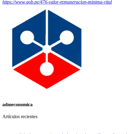
https://www.gob.pe/476-valor-remuneracion-minima-vital
admeconomica
Artículos recientes