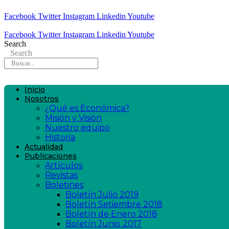
Facebook
Twitter
Instagram
Linkedin
Youtube
Facebook
Twitter
Instagram
Linkedin
Youtube
Search
Search
Inicio
Nosotros
¿Qué es Económica?
Misión y Visión
Nuestro equipo
Historia
Actualidad
Publicaciones
Artículos
Revistas
Boletines
Boletín Julio 2019
Boletín Setiembre 2018
Boletín de Enero 2018
Boletín Junio 2017