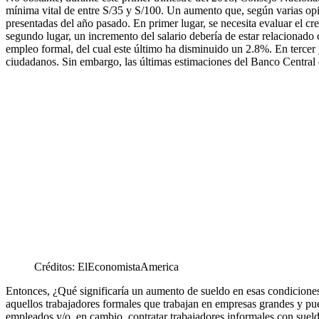
mínima vital de entre S/35 y S/100. Un aumento que, según varias opin
presentadas del año pasado. En primer lugar, se necesita evaluar el c
segundo lugar, un incremento del salario debería de estar relacionado 
empleo formal, del cual este último ha disminuido un 2.8%. En tercer y
ciudadanos. Sin embargo, las últimas estimaciones del Banco Central d
Créditos: ElEconomistaAmerica
Entonces, ¿Qué significaría un aumento de sueldo en esas condiciones
aquellos trabajadores formales que trabajan en empresas grandes y pu
empleados y/o, en cambio, contratar trabajadores informales con suel