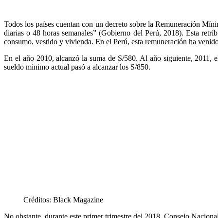
Todos los países cuentan con un decreto sobre la Remuneración Mínim
diarias o 48 horas semanales” (Gobierno del Perú, 2018). Esta retri
consumo, vestido y vivienda. En el Perú, esta remuneración ha venid
En el año 2010, alcanzó la suma de S/580. Al año siguiente, 2011, 
sueldo mínimo actual pasó a alcanzar los S/850.
Créditos: Black Magazine
No obstante, durante este primer trimestre del 2018, Consejo Naciona