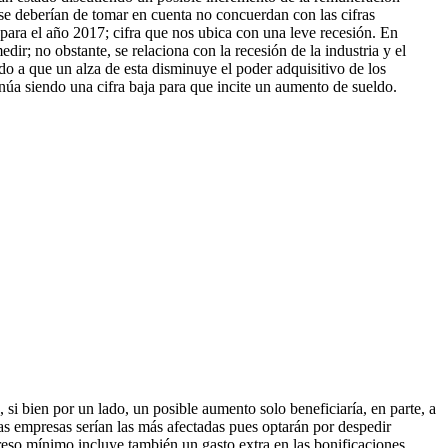
 se deberían de tomar en cuenta no concuerdan con las cifras
 para el año 2017; cifra que nos ubica con una leve recesión. En
ir; no obstante, se relaciona con la recesión de la industria y el
ido a que un alza de esta disminuye el poder adquisitivo de los
núa siendo una cifra baja para que incite un aumento de sueldo.
i bien por un lado, un posible aumento solo beneficiaría, en parte, a
s empresas serían las más afectadas pues optarán por despedir
eso mínimo incluye también un gasto extra en las bonificaciones.