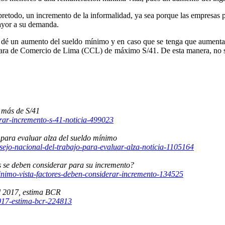
retodo, un incremento de la informalidad, ya sea porque las empresas p
ayor a su demanda.
 dé un aumento del sueldo mínimo y en caso que se tenga que aumentar
ámara de Comercio de Lima (CCL) de máximo S/41. De esta manera, no se 
 más de S/41
rar-incremento-s-41-noticia-499023
para evaluar alza del sueldo mínimo
ejo-nacional-del-trabajo-para-evaluar-alza-noticia-1105164
s se deben considerar para su incremento?
nimo-vista-factores-deben-considerar-incremento-134525
l 2017, estima BCR
2017-estima-bcr-224813