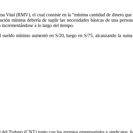
a Vital (RMV), el cual consiste en la “mínima cantidad de dinero que s
bución mínima debería de suplir las necesidades básicas de una persona
o incrementándose a lo largo del tiempo.
el sueldo mínimo aumentó en S/20, luego en S/75, alcanzando la suma 
l del Trabajo (CNT) junto con los gremios empresariales y sindicatos, 