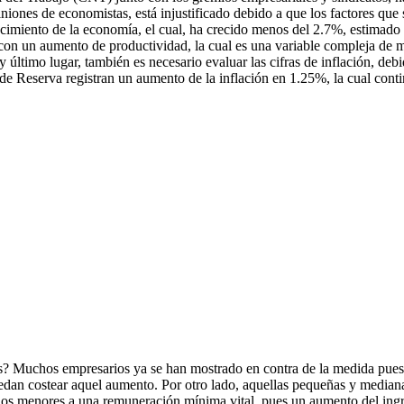
iones de economistas, está injustificado debido a que los factores que
recimiento de la economía, el cual, ha crecido menos del 2.7%, estimado
con un aumento de productividad, la cual es una variable compleja de med
 último lugar, también es necesario evaluar las cifras de inflación, deb
e Reserva registran un aumento de la inflación en 1.25%, la cual conti
? Muchos empresarios ya se han mostrado en contra de la medida pues, s
edan costear aquel aumento. Por otro lado, aquellas pequeñas y mediana
dos menores a una remuneración mínima vital, pues un aumento del ingr