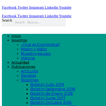
Facebook
Twitter
Instagram
Linkedin
Youtube
Facebook
Twitter
Instagram
Linkedin
Youtube
Search
Search
Inicio
Nosotros
¿Qué es Económica?
Misión y Visión
Nuestro equipo
Historia
Actualidad
Publicaciones
Artículos
Revistas
Boletines
Boletín Julio 2019
Boletín Setiembre 2018
Boletín de Enero 2018
Boletín Junio 2017
Boletín Octubre 2016