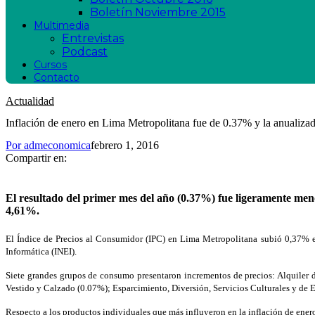
Boletín Noviembre 2015
Multimedia
Entrevistas
Podcast
Cursos
Contacto
Actualidad
Inflación de enero en Lima Metropolitana fue de 0.37% y la anualiza
Por
admeconomica
febrero 1, 2016
Compartir en:
El resultado del primer mes del año (0.37%) fue ligeramente meno
4,61%.
El Índice de Precios al Consumidor (
IPC
) en Lima Metropolitana subió 0,37% en 
Informática (INEI).
Siete grandes grupos de consumo presentaron incrementos de precios: Alquiler 
Vestido y Calzado (0.07%); Esparcimiento, Diversión, Servicios Culturales y de
Respecto a los productos individuales que más influyeron en la inflación de enero,