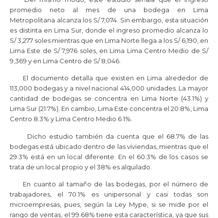
promedio neto al mes de una bodega en Lima
Metropolitana alcanza los S/ 7,074. Sin embargo, esta situación
es distinta en Lima Sur, donde el ingreso promedio alcanza lo
S/ 3,277 soles mientras que en Lima Norte llega a los S/ 6,190, en
Lima Este de S/ 7,976 soles, en Lima Lima Centro Medio de S/
9,369 y en Lima Centro de S/ 8,046.
El documento detalla que existen en Lima alrededor de
113,000 bodegas y a nivel nacional 414,000 unidades. La mayor
cantidad de bodegas se concentra en Lima Norte (43.1%) y
Lima Sur (21.7%). En cambio, Lima Este concentra el 20.8%, Lima
Centro 8.3% y Lima Centro Medio 6.1%.
Dicho estudio también da cuenta que el 68.7% de las
bodegas está ubicado dentro de las viviendas, mientras que el
29.3% está en un local diferente. En el 60.3% de los casos se
trata de un local propio y el 38% es alquilado.
En cuanto al tamaño de las bodegas, por el número de
trabajadores, el 70.1% es unipersonal y casi todas son
microempresas, pues, según la Ley Mype, si se mide por el
rango de ventas, el 99.68% tiene esta característica, ya que sus