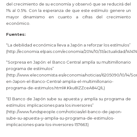
del crecimiento de su economía y observó que se reducirá del
1% al 0.5%. Con la esperanza de que este estímulo genere un
mayor dinamismo en cuanto a cifras del crecimiento
económico.
Fuentes:
“La debilidad económica lleva a Japón a reforzar los estímulos”
(http://economia.elpais.com/economia/2014/10/31/actualidad/14147
“Sorpresa en Japón: el Banco Central amplía su multimillonario
programa de estímulos”
(http://www.eleconomista.es/economia/noticias/6205090/10/14/So
en-Japon-el-Banco-Central-amplia-el-multimillonario-
programa-de-estimulos.html#.Kku8IZZceA84QlL)
“El Banco de Japón sube su apuesta y amplía su programa de
estímulos: implicaciones para los inversores”
(http://www.fundspeople.com/noticias/el-banco-de-japon-
sube-su-apuesta-y-amplia-su-programa-de-estimulos-
implicaciones-para-los-inversores-157663)