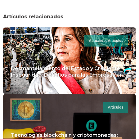
Artículos relacionados
Actualidad
Artículos
Desmantelamiento del Estado y Creciente
Inseguridad: Desafíos para las Empresas en
Perú.
mayo 8, 2024
Artículos
Tecnologías blockchain y criptomonedas: