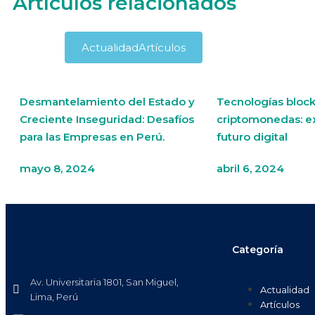
Artículos relacionados
Actualidad
Artículos
Desmantelamiento del Estado y
Tecnologías block
Creciente Inseguridad: Desafíos
criptomonedas: e
para las Empresas en Perú.
futuro digital
mayo 8, 2024
abril 6, 2024
Categoría
Av. Universitaria 1801, San Miguel,
Actualidad
Lima, Perú
Artículos