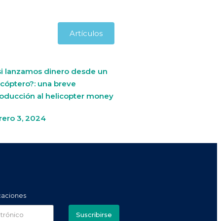
Artículos
si lanzamos dinero desde un
icóptero?: una breve
roducción al helicopter money
rero 3, 2024
icaciones
Suscribirse