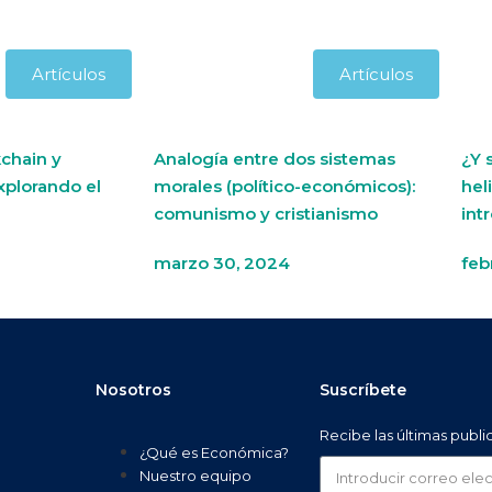
Artículos
Artículos
chain y
Analogía entre dos sistemas
¿Y 
xplorando el
morales (político-económicos):
hel
comunismo y cristianismo
int
marzo 30, 2024
feb
Nosotros
Suscríbete
Recibe las últimas publ
¿Qué es Económica?
Nuestro equipo