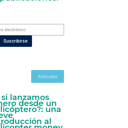
Suscribirse
Artículos
 si lanzamos
nero desde un
licóptero?: una
eve
troducción al
licopter money