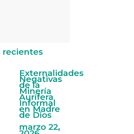
s recientes
Externalidades
Negativas
de la
Minería
Aurífera
Informal
en Madre
de Dios
marzo 22,
2026