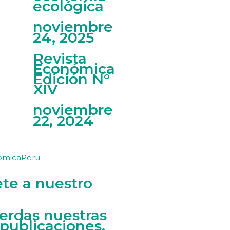
ecológica
noviembre
24, 2025
Revista
Económica
Edición N°
XIV
noviembre
22, 2024
omicaPeru
ete a nuestro
ierdas nuestras
 publicaciones.