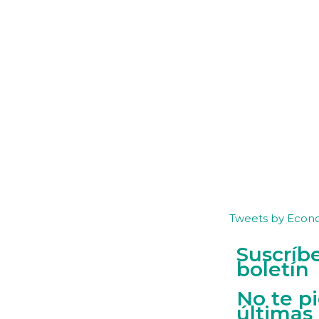
Tweets by Econ
Suscríb
boletín
No te p
últimas