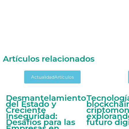
Artículos relacionados
Actualidad
Artículos
Desmantelamiento
Tecnologí
del Estado y
blockchai
Creciente
criptomon
Inseguridad:
explorand
Desafíos para las
futuro digi
Empresas en