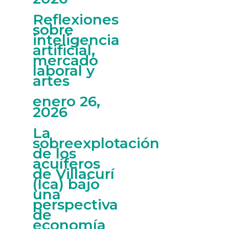
Reflexiones
sobre
inteligencia
artificial,
mercado
laboral y
artes
enero 26,
2026
La
sobreexplotación
de los
acuíferos
de Villacurí
(Ica) bajo
una
perspectiva
de
economía