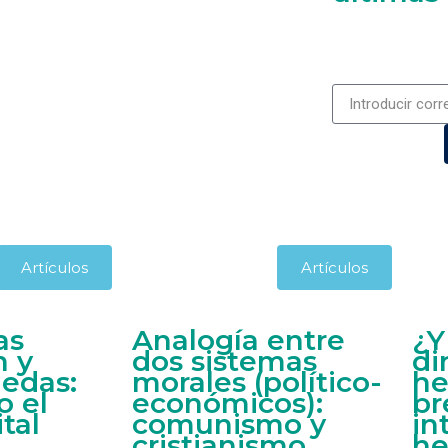
Artículos
Artículos
as
Analogía entre
¿Y
n y
dos sistemas
di
edas:
morales (político-
he
o el
económicos):
br
tal
comunismo y
in
cristianismo
he