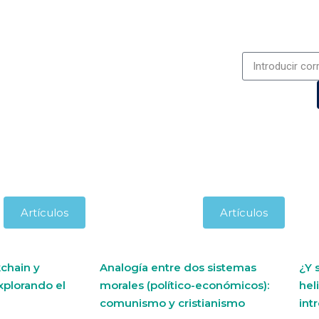
Artículos
Artículos
chain y
Analogía entre dos sistemas
¿Y 
xplorando el
morales (político-económicos):
hel
comunismo y cristianismo
int