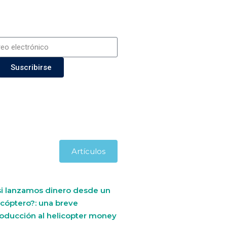
Suscribirse
Artículos
si lanzamos dinero desde un
icóptero?: una breve
roducción al helicopter money