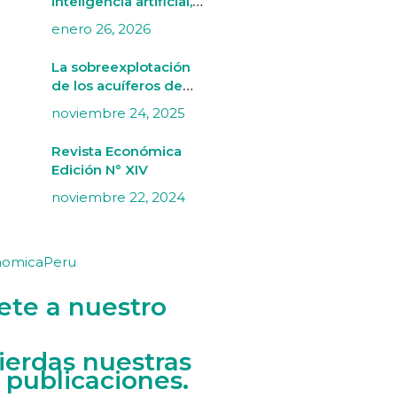
inteligencia artificial,
mercado laboral y
enero 26, 2026
artes
La sobreexplotación
de los acuíferos de
Villacurí (Ica) bajo una
noviembre 24, 2025
perspectiva de
economía ecológica
Revista Económica
Edición N° XIV
noviembre 22, 2024
nomicaPeru
ete a nuestro
ierdas nuestras
 publicaciones.