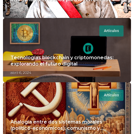
Perú.
mayo 8, 2024
Artículos
Tecnologías blockchain y criptomonedas:
explorando el futuro digital
abril 6, 2024
Artículos
Analogía entre dos sistemas morales
(político-económicos): comunismo y