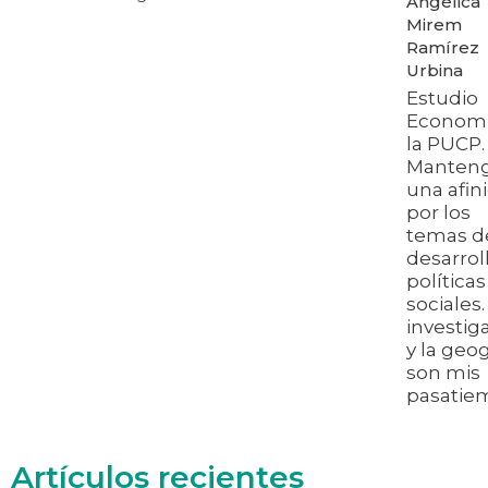
Angélica
Mirem
Ramírez
Urbina
Estudio
Economí
la PUCP.
Manten
una afin
por los
temas d
desarrol
políticas
sociales.
investig
y la geog
son mis
pasatie
Artículos recientes