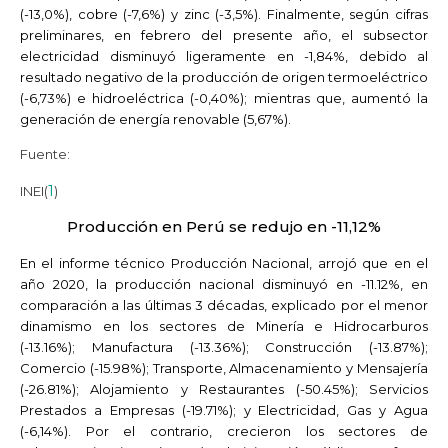
(-13,0%), cobre (-7,6%) y zinc (-3,5%). Finalmente, según cifras
preliminares, en febrero del presente año, el subsector
electricidad disminuyó ligeramente en -1,84%, debido al
resultado negativo de la producción de origen termoeléctrico
(-6,73%) e hidroeléctrica (-0,40%); mientras que, aumentó la
generación de energía renovable (5,67%).
Fuente:
1
INEI(
)
Producción en Perú se redujo en -11,12%
En el informe técnico Producción Nacional, arrojó que en el
año 2020, la producción nacional disminuyó en -11.12%, en
comparación a las últimas 3 décadas, explicado por el menor
dinamismo en los sectores de Minería e Hidrocarburos
(-13.16%); Manufactura (-13.36%); Construcción (-13.87%);
Comercio (-15.98%); Transporte, Almacenamiento y Mensajería
(-26.81%); Alojamiento y Restaurantes (-50.45%); Servicios
Prestados a Empresas (-19.71%); y Electricidad, Gas y Agua
(-6,14%). Por el contrario, crecieron los sectores de